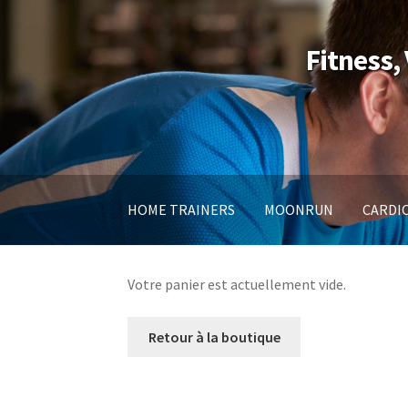
Aller
Aller
Fitness,
à
au
la
contenu
navigation
HOME TRAINERS
MOONRUN
CARDI
Votre panier est actuellement vide.
Retour à la boutique