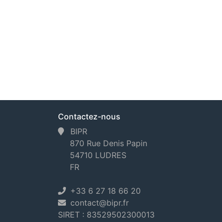
Contactez-nous
BIPR
870 Rue Denis Papin
54710 LUDRES
FR
+33 6 27 18 66 20
contact@bipr.fr
SIRET : 83529502300013